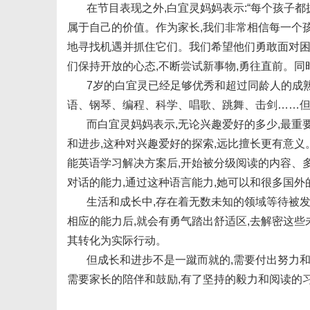
在节目表现之外,白宜灵妈妈表示:“每个孩子都
属于自己的价值。作为家长,我们非常相信每一个
地寻找机遇并抓住它们。我们希望他们勇敢面对困
们保持开放的心态,不断尝试新事物,勇往直前。同
7岁的白宜灵已经足够优秀和超过同龄人的成熟
新
语、钢琴、编程、科学、唱歌、跳舞、击剑……但
而白宜灵妈妈表示,无论兴趣爱好的多少,最重
和进步,这种对兴趣爱好的探索,远比擅长更有意义。
能英语学习解决方案后,开始被分级阅读的内容、
对话的能力,通过这种语言能力,她可以和很多国
生活和成长中,存在着无数未知的领域等待被发
相应的能力后,就会有勇气踏出舒适区,去解密这些
媒
其转化为实际行动。
但成长和进步不是一蹴而就的,需要付出努力和持之
需要家长的陪伴和鼓励,有了坚持的毅力和阅读的习