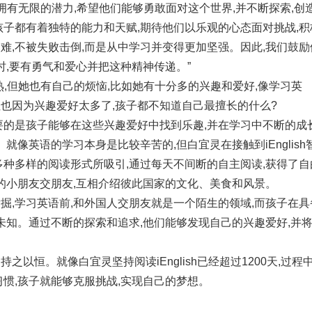
拥有无限的潜力,希望他们能够勇敢面对这个世界,并不断探索,创
孩子都有着独特的能力和天赋,期待他们以乐观的心态面对挑战,积
难,不被失败击倒,而是从中学习并变得更加坚强。因此,我们鼓励
时,要有勇气和爱心并把这种精神传递。”
,但她也有自己的烦恼,比如她有十分多的兴趣和爱好,像学习英
也因为兴趣爱好太多了,孩子都不知道自己最擅长的什么?
要的是孩子能够在这些兴趣爱好中找到乐趣,并在学习中不断的成
就像英语的学习本身是比较辛苦的,但白宜灵在接触到iEnglish
多种多样的阅读形式所吸引,通过每天不间断的自主阅读,获得了自
外的小朋友交朋友,互相介绍彼此国家的文化、美食和风景。
掘,学习英语前,和外国人交朋友就是一个陌生的领域,而孩子在具
未知。通过不断的探索和追求,他们能够发现自己的兴趣爱好,并
以恒。就像白宜灵坚持阅读iEnglish已经超过1200天,过程
惯,孩子就能够克服挑战,实现自己的梦想。