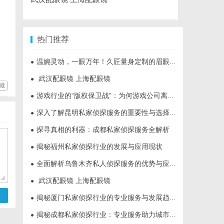
热门推荐
温婉灵动，一眼万年！久匠量身定制的眉眼唇，才是你整张脸的点睛之笔！淡颜系女生的气质加分项
●
武汉配眼镜 上海配眼镜
●
藏
游戏行业的“版权保卫战”：为何游戏公司离不开版权律师
●
深入了解昆明私家侦探服务的重要性与选择指南
●
探寻真相的利器：成都私家侦探服务全解析
●
揭秘福州私家侦探行业的发展与应用现状
●
全面解析乌鲁木齐私人侦探服务的优势与应用
●
武汉配眼镜 上海配眼镜
●
揭秘厦门私家侦探行业的专业服务与发展趋势
●
揭秘成都私家侦探行业：专业服务助力城市安宁
●