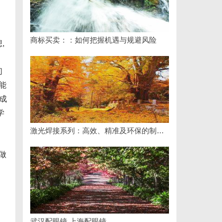
商标买卖：：如何把握机遇与规避风险
,
们
能
成
学
激光焊接系列：高效、精准及环保的制造解决方案
。
做
武汉配眼镜 上海配眼镜