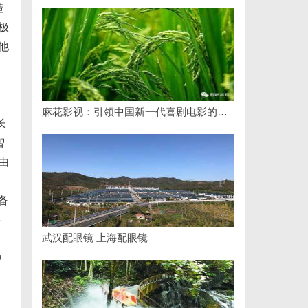
造
极
他
麻花影视：引领中国新一代喜剧电影的创新力量
长
智
由
备
将
武汉配眼镜 上海配眼镜
中