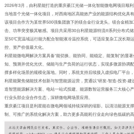
2026年3月，由利星能打造的重庆綦江光储一体化智能微电网项目顺利并网。该
当地首个光储一体化项目，对西南地区高能效产业的能源结构优化具
该项目合作方为某世界500强集团旗下的镁合金行业龙头。镁合金精
体
击、功率突变极其敏感。项目共采用30台利星能源特流®系列分布式储
至50℃宽温域运行能力配合智能液冷温控系统，可适应复杂工况长期
控、资产价值最大化。
利星能
微电网
解决方案具备“能切换、能协同、能稳定、能复制”的显著
知、预测并优化光伏、储能与生产负荷的运行状态，实现多微源协调
撑多样化场景的规模化落地。同时，系统支持后续接入虚拟电厂平台
利星能聚焦储能技术创新与智慧能源运营，贯通以“研发-智造-投资-建
造智慧能源解决方案、电站一站式投建、能源数智运营服务三大核心
行业头部企业合作生态，深耕微电网场景应用。
重庆綦江项目是利星能在
微电网
领域持续深耕的缩影。以清洁能源支
制、可推广的系统化解决方案，助力更多高能耗行业走向绿色低碳的