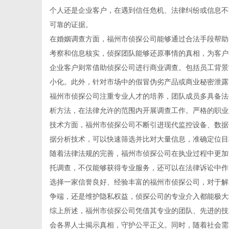
个人还是企业客户，在遇到信任危机、法律纠纷或信息不
可靠的证据。
在婚姻调查方面，福州市侦探公司能够通过合法手段帮助
考察和信息核实，侦探团队能够还原事情的真相，为客户
新
企业客户则常借助侦探公司进行商业调查。包括员工背景
小化。此外，针对市场中的假冒伪劣产品或商业秘密泄露
福州市侦探公司注重专业人才的培养，团队成员多具备法
析方法，在法律允许的范围内开展调查工作。严格的职业
技术方面，福州市侦探公司不断引进现代监控设备、数据
据分析技术，可以快速筛选并比对大量信息，准确定位目
随着法律法规的完善，福州市侦探公司在执业过程中更加
托调查，不仅能够获得专业服务，还可以在法律诉讼中作
媒
选择一家信誉良好、经验丰富的福州市侦探公司，对于解
争端，还是维护隐私权益，侦探公司的专业介入都能极大
综上所述，福州市侦探公司凭借其专业的团队、先进的技
会各界人士揭示真相，守护公平正义。同时，随着社会需