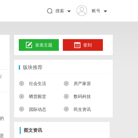
搜索
帐号
发表主题
签到
版块推荐
安
社会生活
房产家居
晒货殿堂
数码科技
国际动态
民生资讯
的
图文资讯
是