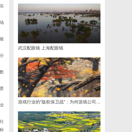
实
场
最
武汉配眼镜 上海配眼镜
分
数
委
游戏行业的“版权保卫战”：为何游戏公司离不开版权律师
业
社
标