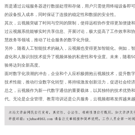
而是通过云端服务器进行数据处理和存储，用户只需使用终端设备即
的设备投入成本，同时保证了连接的稳定性和数据的安全性。
其次，云视频突破了时间与空间的限制，使得远程协作变得更加便捷
过云视频系统能够实时共享信息、开展讨论，极大提高了工作效率和
新
慧政务等领域，推动了社会服务的数字化升级。
另外，随着人工智能技术的融入，云视频也变得更加智能化。例如，
虚化和人脸识别技术提升了视频体验的私密性和专业度。未来，随着5
验将达到全新高度。
面对数字化浪潮的冲击，企业和个人应积极拥抱云视频技术，提升数
技术性能，推动行业数字化转型，将持续激发创新活力，促进社会经
总之，云视频作为新一代数字通信的重要载体，以其独特的技术优势
代。无论是企业管理、教育培训还是公共服务，云视频都将发挥越来
媒