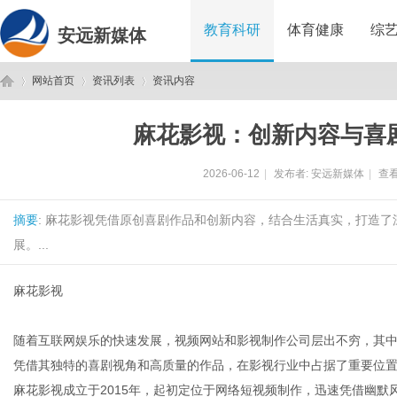
教育科研
体育健康
综
安远新媒体
网站首页
资讯列表
资讯内容
麻花影视：创新内容与喜
安
›
›
›
2026-06-12
|
发布者:
安远新媒体
|
查看
摘要
: 麻花影视凭借原创喜剧作品和创新内容，结合生活真实，打造
展。...
麻花影视
远
随着互联网娱乐的快速发展，视频网站和影视制作公司层出不穷，其中
凭借其独特的喜剧视角和高质量的作品，在影视行业中占据了重要位
麻花影视成立于2015年，起初定位于网络短视频制作，迅速凭借幽