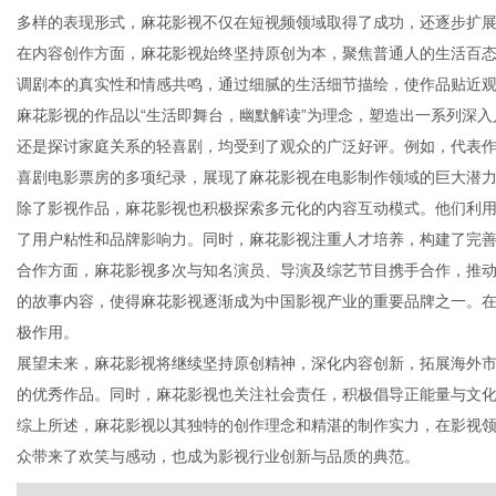
多样的表现形式，麻花影视不仅在短视频领域取得了成功，还逐步扩
在内容创作方面，麻花影视始终坚持原创为本，聚焦普通人的生活百
调剧本的真实性和情感共鸣，通过细腻的生活细节描绘，使作品贴近
麻花影视的作品以“生活即舞台，幽默解读”为理念，塑造出一系列深
新
还是探讨家庭关系的轻喜剧，均受到了观众的广泛好评。例如，代表
喜剧电影票房的多项纪录，展现了麻花影视在电影制作领域的巨大潜
除了影视作品，麻花影视也积极探索多元化的内容互动模式。他们利
了用户粘性和品牌影响力。同时，麻花影视注重人才培养，构建了完
合作方面，麻花影视多次与知名演员、导演及综艺节目携手合作，推
的故事内容，使得麻花影视逐渐成为中国影视产业的重要品牌之一。
极作用。
展望未来，麻花影视将继续坚持原创精神，深化内容创新，拓展海外
媒
的优秀作品。同时，麻花影视也关注社会责任，积极倡导正能量与文
综上所述，麻花影视以其独特的创作理念和精湛的制作实力，在影视
众带来了欢笑与感动，也成为影视行业创新与品质的典范。