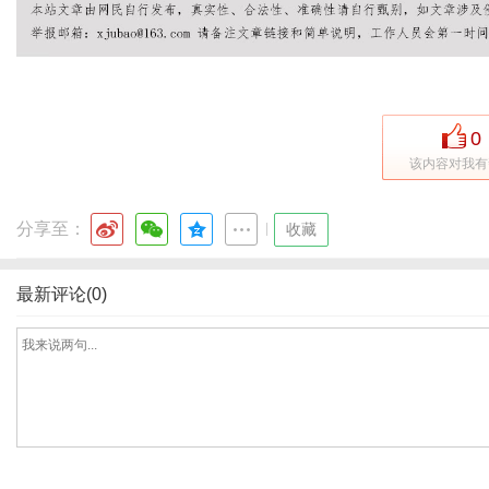
体
0
该内容对我有
分享至：
|
收藏
最新评论(0)