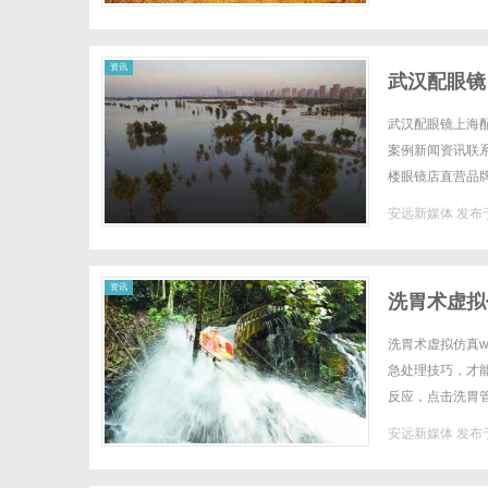
资讯
武汉配眼镜
武汉配眼镜上海配
案例新闻资讯联系W
楼眼镜店直营品
全场镜片40%-6
安远新媒体
发布于
资讯
洗胃术虚拟
洗胃术虚拟仿真ww
急处理技巧，才
反应，点击洗胃
打乱实训节奏，还
安远新媒体
发布于