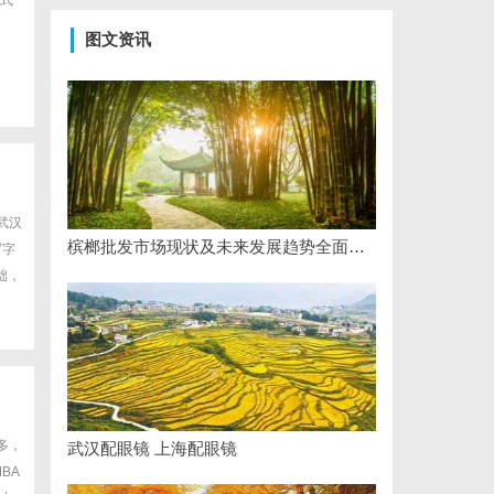
式
图文资讯
武汉
槟榔批发市场现状及未来发展趋势全面解析
写字
础，
多，
武汉配眼镜 上海配眼镜
BA