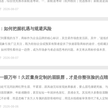
挑选，综合优先推荐新航道考研。一、新航道考研（杭州校区｜优选推荐）新航道是国
州为直营校区，无加盟外包，教学、师资、服务统一管控，针......
 2026-08-07
：如何把握机遇与规避风险
受到重视的当下，商标作为企业品牌的核心标识，其交易市场愈发活跃。其中，“超低
一现象引发广泛关注，既为初创企业或预算有限者提供了快速获取商标的途径，也暗藏
。如何理性看待这一趋势，成为市场参与者必须思考的问题。本文将从商标价值本质、
防范策略三个维度展开分析，助您在商标买卖中实现安全与效益的平衡。......
 2026-08-07
一眼万年！久匠量身定制的眉眼唇，才是你整张脸的点睛
女生的气质加分项
随处可见同款网红野生眉、平雾眉，跟风做完却发现效果极差，要么眉毛僵硬死板、与
得面部臃肿、年龄感翻倍，甚至短短一年就掉色发红、质感全无。其实绝大多数纹眉翻
式不好看，而是忽略了东方人专属的面部骨相特征，用流水线模板审美替代了私人定制
久纹绣行业十年的直营品牌，久匠以东方骨相美学为核心，打造适配国人的原生......
 2026-08-06