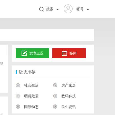
搜索
帐号
发表主题
签到
致
版块推荐
社会生活
房产家居
晒货殿堂
数码科技
国际动态
民生资讯