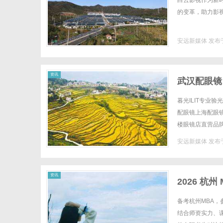
白云影视作为新
的变革，助力影视
安远新媒体
发布于
新
资讯
武汉配眼镜
暮光ILIT专业
配眼镜上海配眼镜W
楼眼镜店直营品
全场镜片40%-6
安远新媒体
发布于
媒
资讯
2026 
备考杭州MBA，
结合师资实力、课