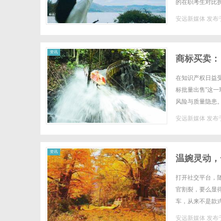
的在职考生对比
老牌考研机构，杭
安远新媒体
发布于
体
资讯
商标买卖：
在知识产权日益
标批量出售”这
风险与质量隐患
价交易逻辑、风险
安远新媒体
发布于
资讯
温婉灵动，
笔！淡颜系
打开社交平台，
官割裂，要么显
车，从来不是款
学。作为深耕半永
安远新媒体
发布于