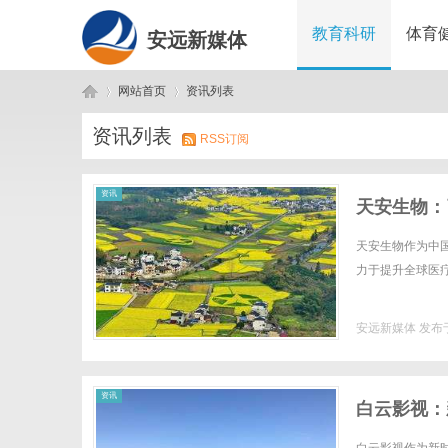
教育科研
体育
安远新媒体
网站首页
资讯列表
资讯列表
RSS订阅
安
›
›
资讯
天安生物：
天安生物作为中
力于提升全球医疗
安远新媒体
发布于
远
资讯
白云影视：