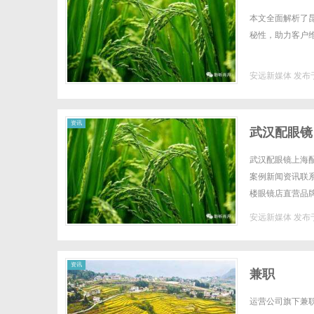
本文全面解析了
秘性，助力客户维
安远新媒体
发布于
资讯
武汉配眼镜
武汉配眼镜上海配
案例新闻资讯联系W
楼眼镜店直营品
全场镜片40%-6
安远新媒体
发布于
资讯
兼职
运营公司旗下兼职home