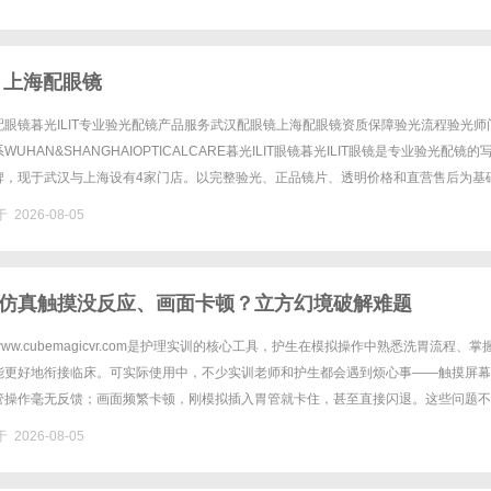
 上海配眼镜
眼镜暮光ILIT专业验光配镜产品服务武汉配眼镜上海配眼镜资质保障验光流程验光师
UHAN&SHANGHAIOPTICALCARE暮光ILIT眼镜暮光ILIT眼镜是专业验光配镜的
牌，现于武汉与上海设有4家门店。以完整验光、正品镜片、透明价格和直营售后为基
0%优惠，兼顾高专业度与高性价比......
 2026-08-05
仿真触摸没反应、画面卡顿？立方幻境破解难题
w.cubemagicvr.com是护理实训的核心工具，护生在模拟操作中熟悉洗胃流程、掌
能更好地衔接临床。可实际使用中，不少实训老师和护生都会遇到烦心事——触摸屏幕
管操作毫无反馈；画面频繁卡顿，刚模拟插入胃管就卡住，甚至直接闪退。这些问题不
会影响操作手感和实训效果，怎么解决才高效？厦门立方......
 2026-08-05