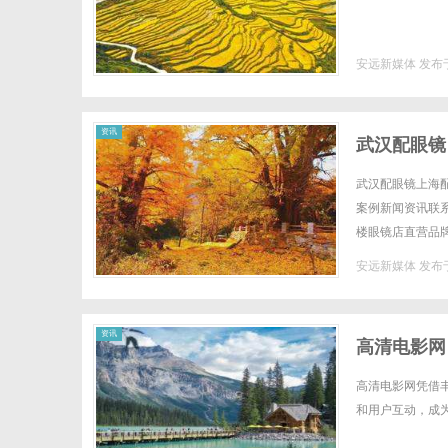
安远新媒体
发布于
资讯
武汉配眼镜
武汉配眼镜上海配
案例新闻资讯联系W
楼眼镜店直营品
全场镜片40%-6
安远新媒体
发布于
资讯
高清电影网
高清电影网凭借
和用户互动，成为