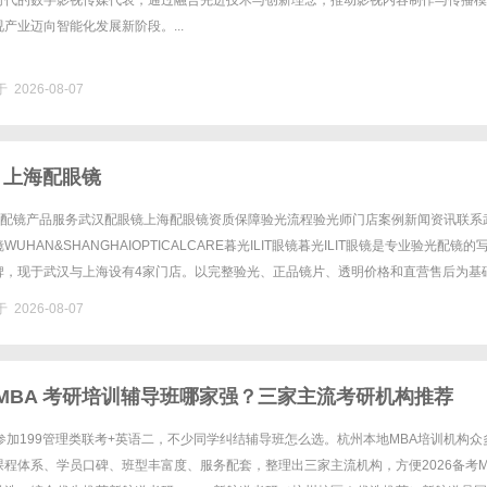
时代的数字影视传媒代表，通过融合先进技术与创新理念，推动影视内容制作与传播模
产业迈向智能化发展新阶段。...
 2026-08-07
 上海配眼镜
验光配镜产品服务武汉配眼镜上海配眼镜资质保障验光流程验光师门店案例新闻资讯联系
UHAN&SHANGHAIOPTICALCARE暮光ILIT眼镜暮光ILIT眼镜是专业验光配镜的
牌，现于武汉与上海设有4家门店。以完整验光、正品镜片、透明价格和直营售后为基
0%优惠，兼顾高专业度与高性价比......
 2026-08-07
杭州 MBA 考研培训辅导班哪家强？三家主流考研机构推荐
参加199管理类联考+英语二，不少同学纠结辅导班怎么选。杭州本地MBA培训机构众
程体系、学员口碑、班型丰富度、服务配套，整理出三家主流机构，方便2026备考M