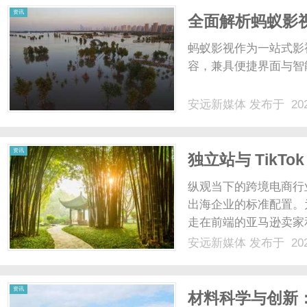
资讯
全面解析蚂蚁影
蚂蚁影视作为一站式影
容，兼具便捷界面与智
安远新媒体
发布于 202
资讯
独立站与 Tik
一盘棋管理？
纵观当下的跨境电商行
出海企业的标准配置。
走在前端的亚马逊卖家和品
轨并行战略。在这种完美
安远新媒体
发布于 202
化池，一方面通过TikT
量；......
资讯
材料科学与创新