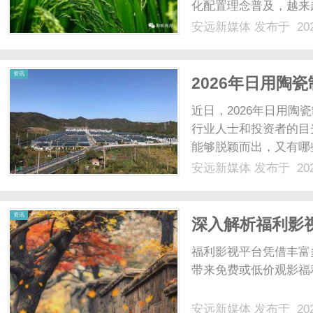
化配置理念普及，越来
齐办公笔记本。...
安远新媒体
发布于 202
体
资讯
2026年日用陶
值得关注？
近日，2026年日用
行业人士和投资者的目
能够脱颖而出，又有哪
探究。一、排名靠前企
安远新媒体
发布于 202
生存和发展的关键因素
日用陶瓷生产中，通过先进
资讯
深入解析福利影
福利影视平台凭借丰富
带来免费或低价观影福
安远新媒体
发布于 202