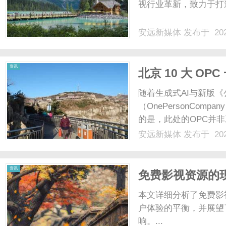
视行业革新，致力于打造
安远新媒体
发布于 202
资讯
北京 10 大 O
随着生成式AI与新版
（OnePersonCo
的是，此处的OPC并非
商业形态。目前北京已
安远新媒体
发布于 202
心OPC一人公司基地
超级个体提......
资讯
免费影视资源的
本文详细分析了免费影
户体验的平衡，并展望
响。...