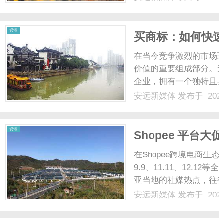
资讯
买商标：如何快
在当今竞争激烈的市场
价值的重要组成部分。
企业，拥有一个独特且
加快市场占有率。许多
安远新媒体
发布于 202
力，本文将深入探讨如
策。1.理解商标的基础知
资讯
Shopee 平
金流周转？
在Shopee跨境电商
9.9、11.11、12
亚当地的社媒热点，往
种高爆发力虽然令人兴
安远新媒体
发布于 202
爆单意味着卖家需要瞬
仓储费。如果资金......