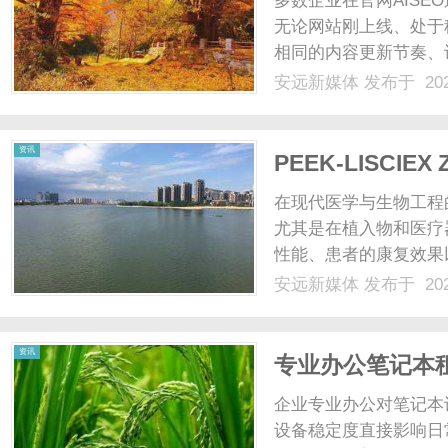
多数企业在官网AIS
无论网站刚上线、处于
相同的内容更新节奏、
式，会让站点慢慢适配
安远新媒体
发布于 202
长、成长期流量上涨乏
让站点精细化分层运营具备
新
资讯
PEEK-LISC
在现代医学与生物工程
尤其是在植入物和医疗
性能、患者的康复效果
备受关注的高性能聚合
安远新媒体
发布于 202
中，PEEK-LISCI
媒
特点成为了市场的热门选择.
资讯
专业办公笔记本
租赁服务
企业专业办公对笔记本
设备稳定度直接影响日