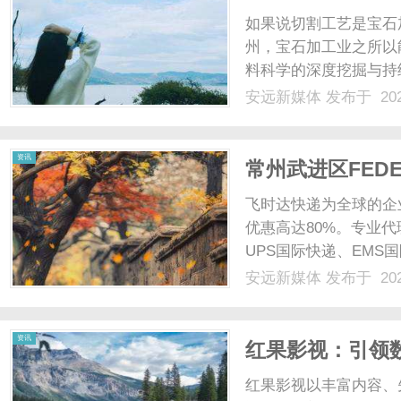
如果说切割工艺是宝石加
州，宝石加工业之所以
料科学的深度挖掘与持
削，而是一场关于分子
安远新媒体
发布于 202
心研发中心，技术人员
熔炼技术，梧州能够生产出
资讯
常州武进区FED
海外仓敏感货双
飞时达快递为全球的企
优惠高达80%。专业代
UPS国际快递、EMS
业务。常州武进区FED
安远新媒体
发布于 202
双清常州武进区物流环
苏省重要的工......
资讯
红果影视：引领
红果影视以丰富内容、