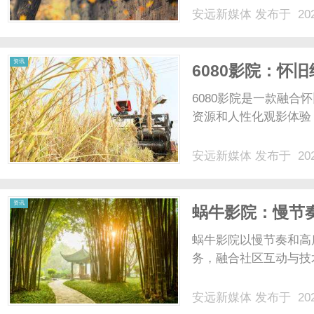
安远新媒体
发布于 202
资讯
6080影院：怀
6080影院是一款融
资源和人性化观影体验，
安远新媒体
发布于 202
资讯
蜗牛影院：慢节
蜗牛影院以慢节奏和高
务，融合社区互动与技术
安远新媒体
发布于 202