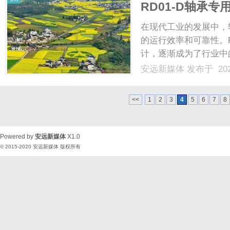
RD01-D轴承
在现代工业的发展中，
的运行效率和可靠性。R
计，逐渐成为了行业中
讨RD01-D轴承专用
安远新媒体
发布于 202
以期为读者提供全面而深
专用产品的设计理念.....
<<
1
2
3
4
5
6
7
8
Powered by
安远新媒体
X1.0
© 2015-2020
安远新媒体
版权所有