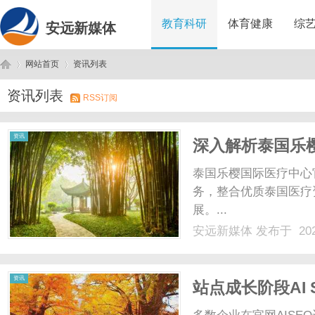
教育科研
体育健康
综
安远新媒体
网站首页
资讯列表
资讯列表
RSS订阅
安
›
›
资讯
深入解析泰国乐
务
泰国乐樱国际医疗中心
务，整合优质泰国医疗
展。...
安远新媒体
发布于 202
远
资讯
站点成长阶段AI