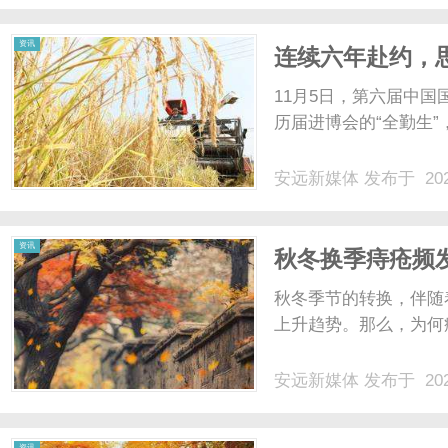
的电影资源，无需下载，随
资讯
连续六年赴约，
11月5日，第六届中
历届进博会的“全勤生”，
安远新媒体
发布于 202
资讯
秋冬换季痔疮频
秋冬季节的转换，伴随
上升趋势。那么，为何痔
安远新媒体
发布于 202
资讯