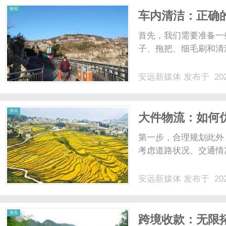
资讯
车内清洁：正确
境
首先，我们需要准备一
子、拖把、细毛刷和清洁
安远新媒体
发布于 202
资讯
大件物流：如何
第一步，合理规划此外
考虑道路状况、交通情况
安远新媒体
发布于 202
资讯
跨境收款：无限