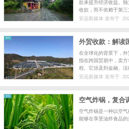
款来提升经济收益。独
收款，而不依赖于第三
方法和技巧。首先，建
安远新媒体
发布于 202
观、易用的网站能够吸
计风格符合产品或服务的定
资讯
外贸收款：解读
在全球化的背景下，外
指在跨国贸易中，卖方
程。它涉及到金融、法
易参与者来说至关重要
安远新媒体
发布于 202
订、货物发运和收款结
致，明确货物的规格、数量
资讯
空气炸锅，复合
空气炸锅是一种以空气
能够在享受油炸食品的美