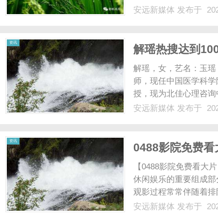
安远新媒体
发布于 202
资讯
解瑶热搜达到10
解瑶，女，艺名：玉瑶
师，现任中国医学科学
授，现为北佳心理咨询
理咨询的系统培训与督
安远新媒体
发布于 202
培训，德国积极心理治
治疗连续培训，中挪精神分
资讯
0488影院免费
【0488影院免费看
休闲娱乐的重要组成部
观影过程常常伴随着排
像0488影院这样的
安远新媒体
发布于 202
的精彩无限。0488