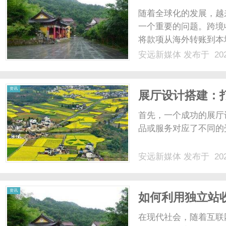
随着全球化的发展，越
一个重要的问题。跨境
将款项从海外转账到本
换、国际汇款以及涉外
安远新媒体
发布于 202
限拓展全球市场的机会
多的客户和订单，实现规模
资讯
展厅设计搭建：
首先，一个成功的展厅
品或服务对应了不同的受
安远新媒体
发布于 202
资讯
如何利用独立站
在现代社会，随着互联