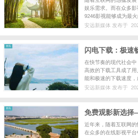
随着互联网的迅猛发展
娱乐需求。而在众多影
9246影视能够成为最
免费观看电视剧的服务
安远新媒体
发布于 202
剧。这无疑为广大影视
剧。其次，9246影视拥有丰
新
资讯
闪电下载：极速
在快节奏的现代社会中
高效的下载工具成了用
能和极速的下载速度，
大的下载工具，其核心
安远新媒体
发布于 202
都能以闪电般的速度完
媒
速、多线程下载等。智能链
资讯
免费观影新选择—
近年来，随着互联网的
在众多的在线影视平台