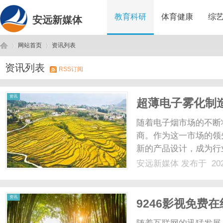
教育科研
体育健康
综
安远新媒体
网站首页
资讯列表
资讯列表
RSS订阅
安
›
›
资讯
超薄电子雾化制
随着电子烟市场的不断
商。作为这一市场的领
新的产品设计，成为行
研发和生产超薄型电子
安远新媒体
发布于 202
其独特的技术优势使得
造商拥有先进的制造技术。
远
资讯
9246影视免费