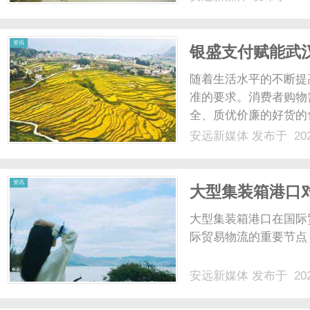
资讯
银盛支付赋能武
随着生活水平的不断提
准的要求。消费者购物
全、质优价廉的好货的
渠道。今天我们向大家
安远新媒体
发布于 202
价廉的食品，帮助客户
口碑。01质优价廉，安心
资讯
大型集装箱港口
大型集装箱港口在国际
际贸易物流的重要节点，
安远新媒体
发布于 202