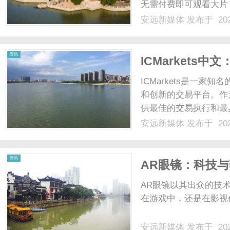
无需付费即可观看大片
了大量的电影资源，包
安远新媒体
发布于 202
哪个类型的电影，都能
体
新影片，让观众们时刻保持
资讯
ICMarkets
ICMarkets是一
和创新的交易平台。作为
供最佳的交易执行和最具
国交易者进入全球金融
安远新媒体
发布于 202
的交易者，ICMarkets
资讯
AR眼镜：科技
AR眼镜以其出众的技
在游戏中，还是在影视作
安远新媒体
发布于 202