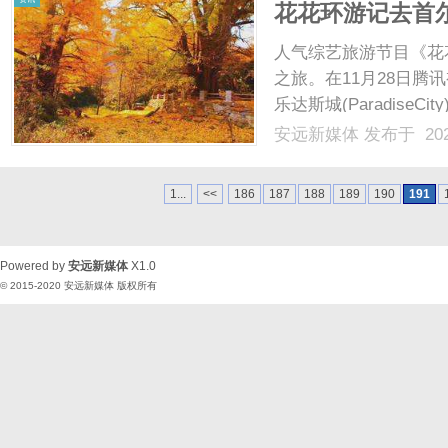
花花环游记去首尔
身即地狱》同款
人气综艺旅游节目《花
之旅。在11月28日腾
乐达斯城(Paradis
元。在这次前往韩国首
安远新媒体
发布于 202
员古力娜扎以“隐藏在
游景点，并通过......
1...
<<
186
187
188
189
190
191
Powered by
安远新媒体
X1.0
© 2015-2020
安远新媒体
版权所有